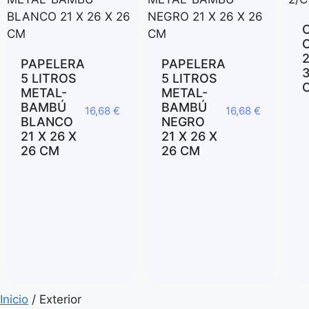
PAPELERA
PAPELERA
3
5 LITROS
5 LITROS
METAL-
METAL-
BAMBÚ
BAMBÚ
16,68
€
16,68
€
BLANCO
NEGRO
21 X 26 X
21 X 26 X
26 CM
26 CM
Inicio
/ Exterior