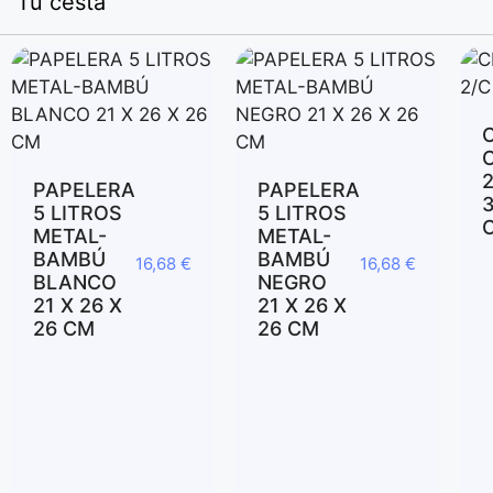
Tu cesta
PAPELERA
PAPELERA
3
5 LITROS
5 LITROS
METAL-
METAL-
BAMBÚ
BAMBÚ
16,68
€
16,68
€
BLANCO
NEGRO
21 X 26 X
21 X 26 X
26 CM
26 CM