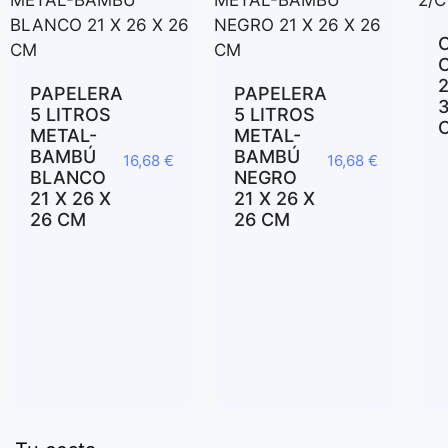
PAPELERA
PAPELERA
3
5 LITROS
5 LITROS
METAL-
METAL-
BAMBÚ
BAMBÚ
16,68
€
16,68
€
BLANCO
NEGRO
21 X 26 X
21 X 26 X
26 CM
26 CM