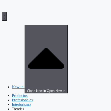
New in
Close New in
Open New in
Productos
Profesionales
Interiorismo
Tiendas