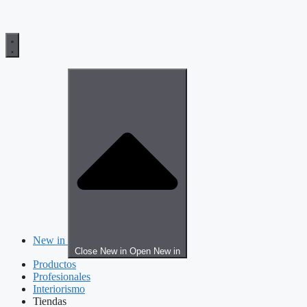
New in
Close New in
Open New in
Productos
Profesionales
Interiorismo
Tiendas