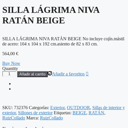
SILLA LÁGRIMA NIVA
RATÁN BEIGE
SILLA LÁGRIMA NIVA RATÁN BEIGE No incluye cojín.mástil
de acero: 104 x 104 x 192 cm.asiento de 82 x 83 cm.
564,00
€
Buy Now
Quantity
SILLA
Añadir a favoritos
Añadir al carrito
LÁGRIMA
NIVA
RATÁN
BEIGE
cantidad
SKU:
732376
Categorías:
Exterior
,
OUTDOOR
,
Sillas de interior y
exterior
,
Sillones de exterior
Etiquetas:
BEIGE
,
RATÁN
,
RuizCollado
Marca:
RuizCollado