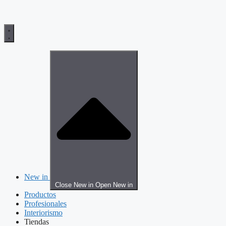
New in
Close New in
Open New in
Productos
Profesionales
Interiorismo
Tiendas