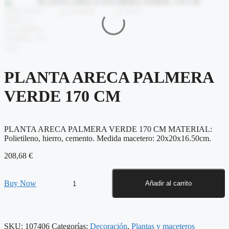
PLANTA ARECA PALMERA
VERDE 170 CM
PLANTA ARECA PALMERA VERDE 170 CM MATERIAL:
Polietileno, hierro, cemento. Medida macetero: 20x20x16.50cm.
208,68
€
PLANTA
Buy Now
Añadir al carrito
ARECA
PALMERA
VERDE
170
SKU:
107406
Categorías:
Decoración
,
Plantas y maceteros
CM