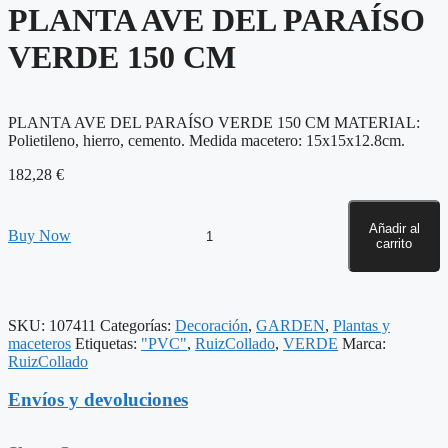
PLANTA AVE DEL PARAÍSO
VERDE 150 CM
PLANTA AVE DEL PARAÍSO VERDE 150 CM MATERIAL:
Polietileno, hierro, cemento. Medida macetero: 15x15x12.8cm.
182,28
€
Añadir al
PLANTA
Buy Now
carrito
AVE
DEL
PARAÍSO
VERDE
150
SKU:
107411
Categorías:
Decoración
,
GARDEN
,
Plantas y
CM
maceteros
Etiquetas:
"PVC"
,
RuizCollado
,
VERDE
Marca:
cantidad
RuizCollado
Envíos y devoluciones