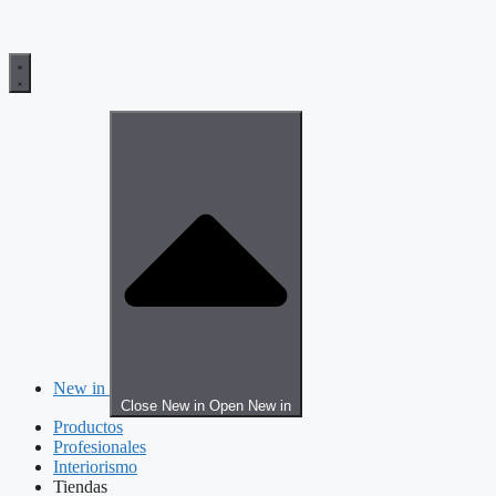
New in
Close New in
Open New in
Productos
Profesionales
Interiorismo
Tiendas