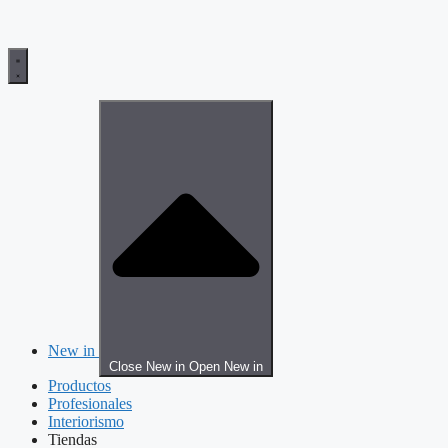
New in
Close New in
Open New in
Productos
Profesionales
Interiorismo
Tiendas