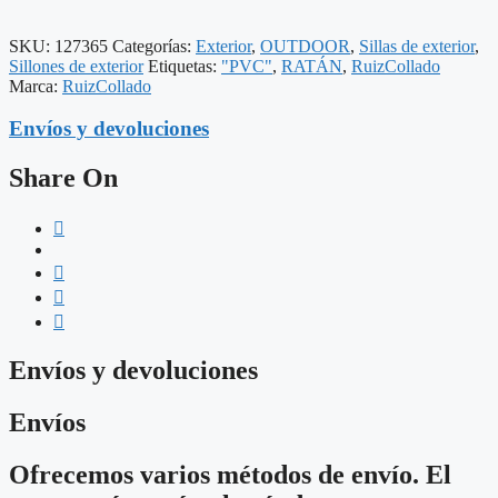
X
113
SKU:
127365
Categorías:
Exterior
,
OUTDOOR
,
Sillas de exterior
,
X
Sillones de exterior
Etiquetas:
"PVC"
,
RATÁN
,
RuizCollado
64
Marca:
RuizCollado
CM
cantidad
Envíos y devoluciones
Share On
Envíos y devoluciones
Envíos
Ofrecemos varios métodos de envío. El