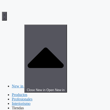
New in
Close New in
Open New in
Productos
Profesionales
Interiorismo
Tiendas