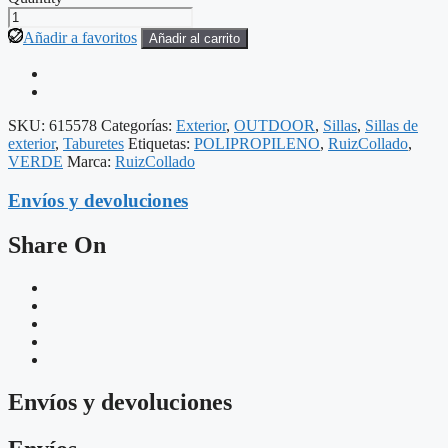
TABURETE
VERDE
Añadir a favoritos
Añadir al carrito
POLIPROPILENO
EXTERIOR
51
X
50
SKU:
615578
Categorías:
Exterior
,
OUTDOOR
,
Sillas
,
Sillas de
X
exterior
,
Taburetes
Etiquetas:
POLIPROPILENO
,
RuizCollado
,
102
VERDE
Marca:
RuizCollado
CM
cantidad
Envíos y devoluciones
Share On
Envíos y devoluciones