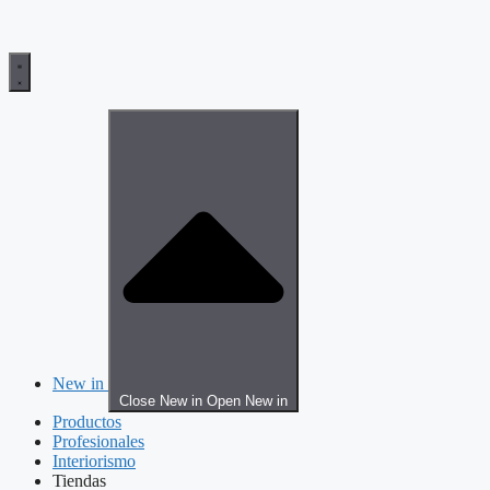
New in
Close New in
Open New in
Productos
Profesionales
Interiorismo
Tiendas