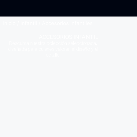
Inicio
/
Infantil
/ Accesorios infantiles
ACCESORIOS INFANTIL
Descubra nuestra colección seleccionada,
diseñada para quienes valoran el diseño y el
detalle.