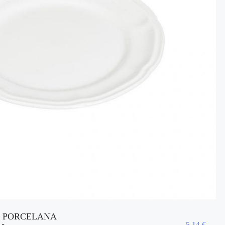
T PORCELANA
5,14
€