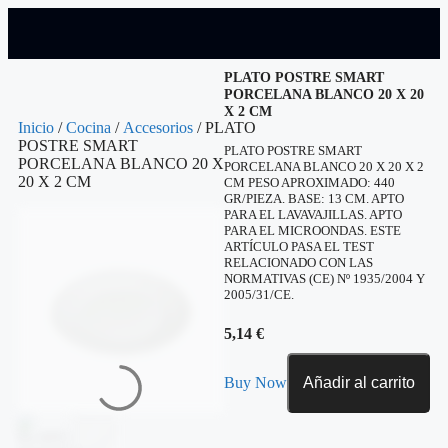
PLATO POSTRE SMART
PORCELANA BLANCO 20 X 20
X 2 CM
Inicio
/
Cocina
/
Accesorios
/ PLATO
POSTRE SMART
PLATO POSTRE SMART
PORCELANA BLANCO 20 X
PORCELANA BLANCO 20 X 20 X 2
20 X 2 CM
CM PESO APROXIMADO: 440
GR/PIEZA. BASE: 13 CM. APTO
PARA EL LAVAVAJILLAS. APTO
PARA EL MICROONDAS. ESTE
ARTÍCULO PASA EL TEST
RELACIONADO CON LAS
NORMATIVAS (CE) Nº 1935/2004 Y
2005/31/CE.
5,14
€
Buy Now
Añadir al carrito