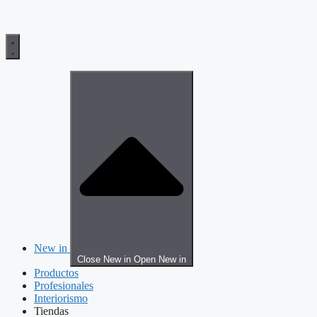
New in
Close New in
Open New in
Productos
Profesionales
Interiorismo
Tiendas