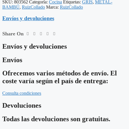
SKU:
803562
Categoría:
Cocina
Etiquetas:
GRIS
,
METAL-
GRIS
BAMBÚ
,
RuizCollado
Marca:
RuizCollado
17
X
Envíos y devoluciones
21
X
23
Share On
CM
cantidad
Envíos y devoluciones
Envíos
Ofrecemos varios métodos de envío. El
coste varía según el país de entrega:
Consulta condiciones
Devoluciones
Todas las devoluciones son gratuitas.