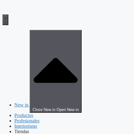
New in
Close New in
Open New in
Productos
Profesionales
Interiorismo
Tiendas