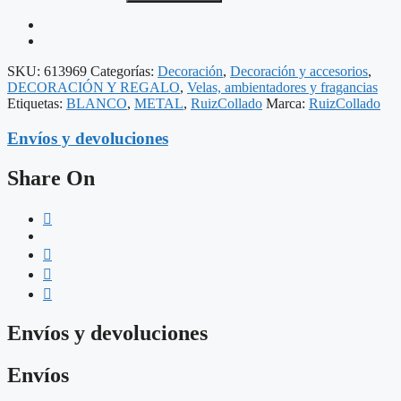
METAL
DECORACIÓN
12,50
X
12,50
SKU:
613969
Categorías:
Decoración
,
Decoración y accesorios
,
X
DECORACIÓN Y REGALO
,
Velas, ambientadores y fragancias
43
Etiquetas:
BLANCO
,
METAL
,
RuizCollado
Marca:
RuizCollado
CM
cantidad
Envíos y devoluciones
Share On
Envíos y devoluciones
Envíos