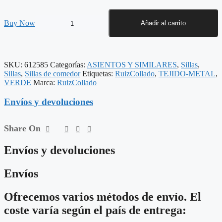
SILLA
Buy Now
Añadir al carrito
VERDE
TEJIDO-
METAL
CONTRACT
SKU:
612585
Categorías:
ASIENTOS Y SIMILARES
,
Sillas
,
61
Sillas
,
Sillas de comedor
Etiquetas:
RuizCollado
,
TEJIDO-METAL
,
X
VERDE
Marca:
RuizCollado
59,50
X
Envíos y devoluciones
83
CM
cantidad
Share On
Envíos y devoluciones
Envíos
Ofrecemos varios métodos de envío. El
coste varía según el país de entrega: