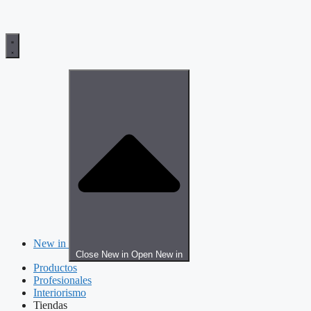
New in
Close New in
Open New in
Productos
Profesionales
Interiorismo
Tiendas