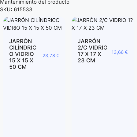
Mantenimiento del producto
SKU:
615533
JARRÓN
JARRÓN
CILÍNDRIC
2/C VIDRIO
13,66
€
O VIDRIO
17 X 17 X
23,78
€
15 X 15 X
23 CM
50 CM