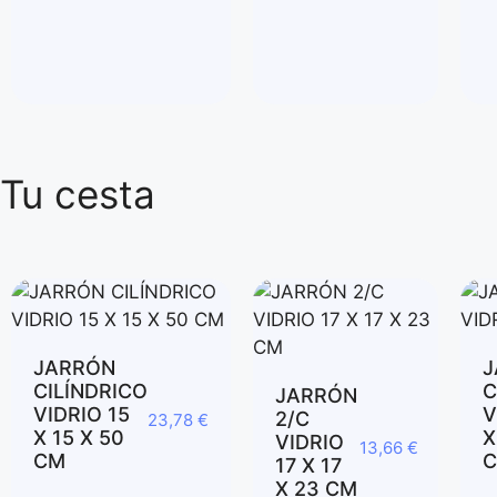
Tu cesta
JARRÓN
J
CILÍNDRICO
C
JARRÓN
VIDRIO 15
V
2/C
23,78
€
X 15 X 50
X
VIDRIO
13,66
€
CM
17 X 17
X 23 CM