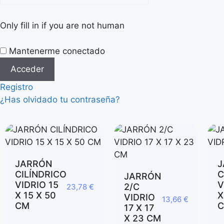
Only fill in if you are not human
Mantenerme conectado
Registro
¿Has olvidado tu contraseña?
JARRÓN
J
CILÍNDRICO
C
JARRÓN
VIDRIO 15
V
2/C
23,78
€
X 15 X 50
X
VIDRIO
13,66
€
CM
17 X 17
X 23 CM