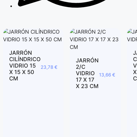
JARRÓN
J
CILÍNDRICO
C
JARRÓN
VIDRIO 15
V
2/C
23,78
€
X 15 X 50
X
VIDRIO
13,66
€
CM
17 X 17
X 23 CM