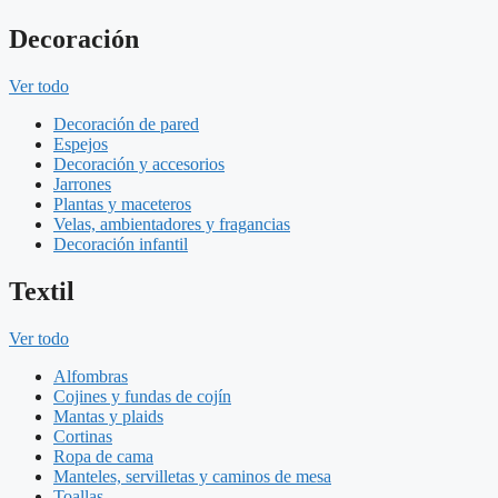
Decoración
Ver todo
Decoración de pared
Espejos
Decoración y accesorios
Jarrones
Plantas y maceteros
Velas, ambientadores y fragancias
Decoración infantil
Textil
Ver todo
Alfombras
Cojines y fundas de cojín
Mantas y plaids
Cortinas
Ropa de cama
Manteles, servilletas y caminos de mesa
Toallas