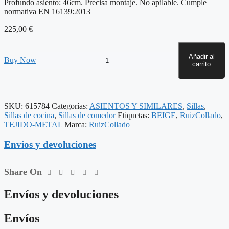
Profundo asiento: 46cm. Precisa montaje. No apilable. Cumple
normativa EN 16139:2013
225,00
€
Añadir al
SILLA
Buy Now
carrito
JASPEADO
BEIGE
TEJIDO-
METAL
57
SKU:
615784
Categorías:
ASIENTOS Y SIMILARES
,
Sillas
,
X
Sillas de cocina
,
Sillas de comedor
Etiquetas:
BEIGE
,
RuizCollado
,
59
TEJIDO-METAL
Marca:
RuizCollado
X
81
Envíos y devoluciones
CM
cantidad
Share On
Envíos y devoluciones
Envíos