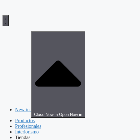
New in
Close New in
Open New in
Productos
Profesionales
Interiorismo
Tiendas