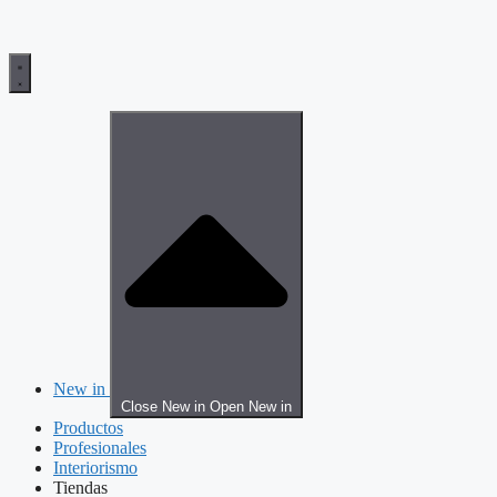
New in
Close New in
Open New in
Productos
Profesionales
Interiorismo
Tiendas