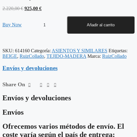
El
El
2.220,00
€
925,00
€
precio
precio
original
actual
SOFÁ
era:
es:
Buy Now
Añadir al carrito
3
2.220,00 €.
925,00 €.
PLAZAS
BEIGE
TEJIDO-
SKU:
614160
Categoría:
ASIENTOS Y SIMILARES
Etiquetas:
MADERA
BEIGE
,
RuizCollado
,
TEJIDO-MADERA
Marca:
RuizCollado
229
X
Envíos y devoluciones
100
X
76
Share On
CM
cantidad
Envíos y devoluciones
Envíos
Ofrecemos varios métodos de envío. El
coste varía según el país de entrega: