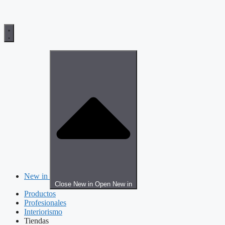
New in
Close New in
Open New in
Productos
Profesionales
Interiorismo
Tiendas