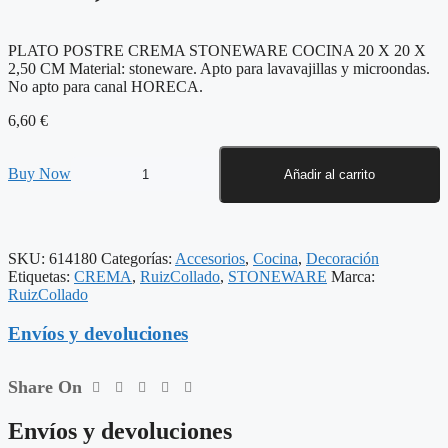
PLATO POSTRE CREMA STONEWARE COCINA 20 X 20 X
2,50 CM Material: stoneware. Apto para lavavajillas y microondas.
No apto para canal HORECA.
6,60
€
PLATO
Buy Now
Añadir al carrito
POSTRE
CREMA
STONEWARE
COCINA
SKU:
614180
Categorías:
Accesorios
,
Cocina
,
Decoración
20
Etiquetas:
CREMA
,
RuizCollado
,
STONEWARE
Marca:
X
RuizCollado
20
X
Envíos y devoluciones
2,50
CM
cantidad
Share On
Envíos y devoluciones