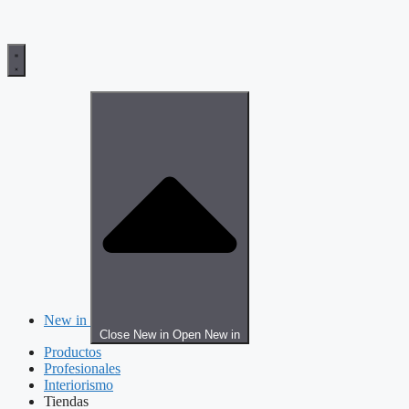
New in
Close New in
Open New in
Productos
Profesionales
Interiorismo
Tiendas