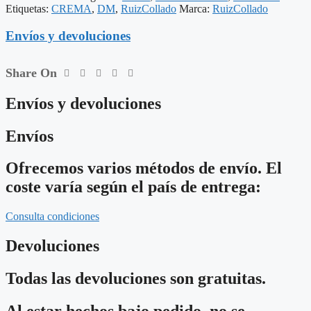
X
Etiquetas:
CREMA
,
DM
,
RuizCollado
Marca:
RuizCollado
40
X
Envíos y devoluciones
61
CM
cantidad
Share On
Envíos y devoluciones
Envíos
Ofrecemos varios métodos de envío. El
coste varía según el país de entrega:
Consulta condiciones
Devoluciones
Todas las devoluciones son gratuitas.