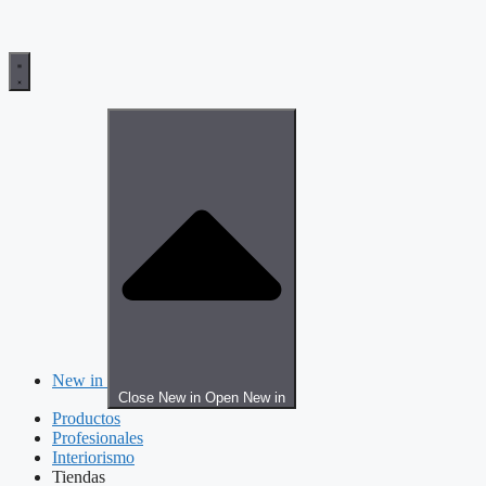
New in
Close New in
Open New in
Productos
Profesionales
Interiorismo
Tiendas