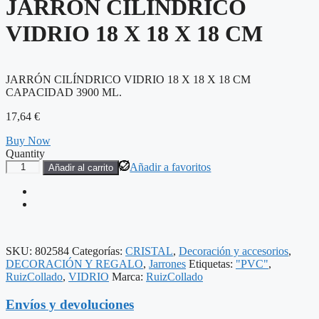
JARRÓN CILÍNDRICO
VIDRIO 18 X 18 X 18 CM
JARRÓN CILÍNDRICO VIDRIO 18 X 18 X 18 CM
CAPACIDAD 3900 ML.
17,64
€
Buy Now
Quantity
JARRÓN
Añadir a favoritos
Añadir al carrito
CILÍNDRICO
VIDRIO
18
X
18
X
SKU:
802584
Categorías:
CRISTAL
,
Decoración y accesorios
,
18
DECORACIÓN Y REGALO
,
Jarrones
Etiquetas:
"PVC"
,
CM
RuizCollado
,
VIDRIO
Marca:
RuizCollado
cantidad
Envíos y devoluciones