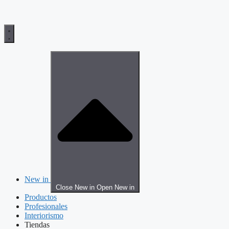
New in
Close New in
Open New in
Productos
Profesionales
Interiorismo
Tiendas