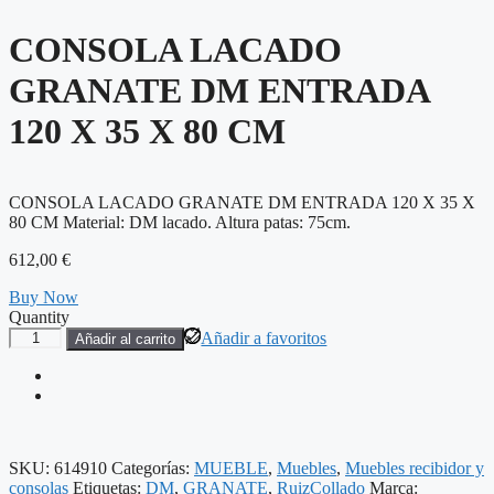
CONSOLA LACADO
GRANATE DM ENTRADA
120 X 35 X 80 CM
CONSOLA LACADO GRANATE DM ENTRADA 120 X 35 X
80 CM Material: DM lacado. Altura patas: 75cm.
612,00
€
Buy Now
Quantity
CONSOLA
Añadir a favoritos
Añadir al carrito
LACADO
GRANATE
DM
ENTRADA
120
X
SKU:
614910
Categorías:
MUEBLE
,
Muebles
,
Muebles recibidor y
35
consolas
Etiquetas:
DM
,
GRANATE
,
RuizCollado
Marca: