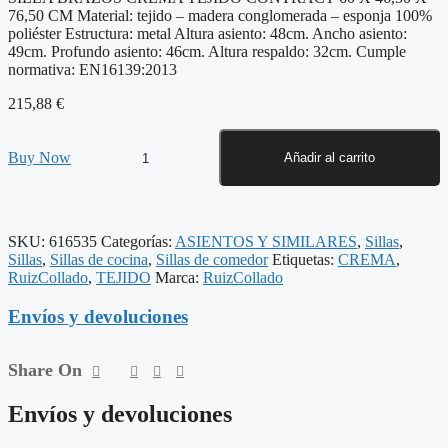
76,50 CM Material: tejido – madera conglomerada – esponja 100%
poliéster Estructura: metal Altura asiento: 48cm. Ancho asiento:
49cm. Profundo asiento: 46cm. Altura respaldo: 32cm. Cumple
normativa: EN16139:2013
215,88
€
SILLA
Buy Now
Añadir al carrito
BRAZOS
CREMA
TEJIDO
CONTRACT
SKU:
616535
Categorías:
ASIENTOS Y SIMILARES
,
Sillas
,
60
Sillas
,
Sillas de cocina
,
Sillas de comedor
Etiquetas:
CREMA
,
X
RuizCollado
,
TEJIDO
Marca:
RuizCollado
46,50
X
Envíos y devoluciones
76,50
CM
cantidad
Share On
Envíos y devoluciones