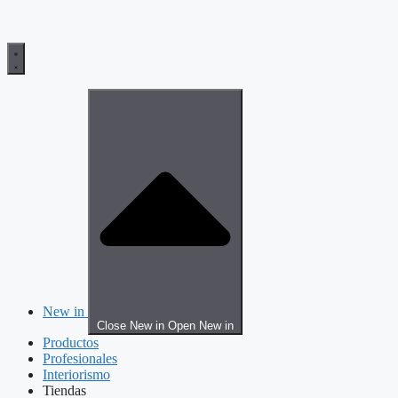
New in
Close New in
Open New in
Productos
Profesionales
Interiorismo
Tiendas