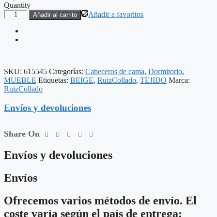
Quantity
CABECERO
Añadir a favoritos
Añadir al carrito
BEIGE
TEJIDO
DORMITORIO
160
X
122
SKU:
615545
Categorías:
Cabeceros de cama
,
Dormitorio
,
CM
MUEBLE
Etiquetas:
BEIGE
,
RuizCollado
,
TEJIDO
Marca:
cantidad
RuizCollado
Envíos y devoluciones
Share On
Envíos y devoluciones
Envíos
Ofrecemos varios métodos de envío. El
coste varía según el país de entrega: