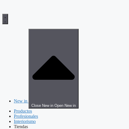
New in
Close New in
Open New in
Productos
Profesionales
Interiorismo
Tiendas