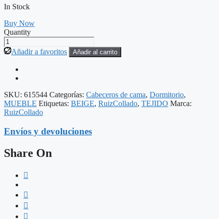
In Stock
Buy Now
Quantity
CABECERO
BEIGE
Añadir a favoritos
Añadir al carrito
TEJIDO
DORMITORIO
160
X
122
SKU:
615544
Categorías:
Cabeceros de cama
,
Dormitorio
,
CM
MUEBLE
Etiquetas:
BEIGE
,
RuizCollado
,
TEJIDO
Marca:
cantidad
RuizCollado
Envíos y devoluciones
Share On