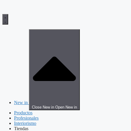
New in
Close New in
Open New in
Productos
Profesionales
Interiorismo
Tiendas