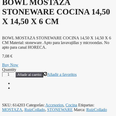
BOWL MOSTAZA
STONEWARE COCINA 14,50
X 14,50 X 6 CM
BOWL MOSTAZA STONEWARE COCINA 14,50 X 14,50 X 6
CM Material: stoneware. Apto para lavavajillas y microondas. No
apto para canal HORECA.
7,08
€
Buy Now
Quantity
BOWL
Añadir a favoritos
Añadir al carrito
MOSTAZA
STONEWARE
COCINA
14,50
X
14,50
SKU:
614203
Categorías:
Accesorios
,
Cocina
Etiquetas:
X
MOSTAZA
,
RuizCollado
,
STONEWARE
Marca:
RuizCollado
6
CM