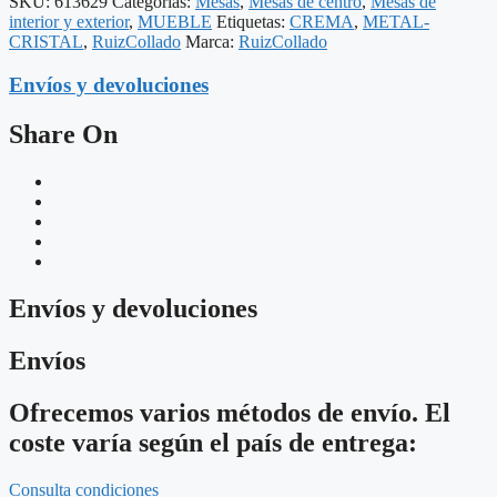
SKU:
613629
Categorías:
Mesas
,
Mesas de centro
,
Mesas de
interior y exterior
,
MUEBLE
Etiquetas:
CREMA
,
METAL-
CRISTAL
,
RuizCollado
Marca:
RuizCollado
Envíos y devoluciones
Share On
Envíos y devoluciones
Envíos
Ofrecemos varios métodos de envío. El
coste varía según el país de entrega:
Consulta condiciones