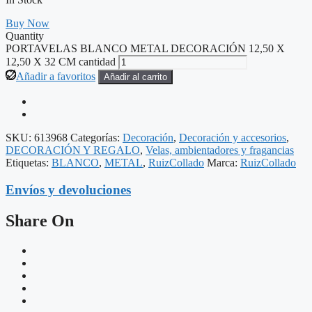
Buy Now
Quantity
PORTAVELAS BLANCO METAL DECORACIÓN 12,50 X
12,50 X 32 CM cantidad
Añadir a favoritos
Añadir al carrito
SKU:
613968
Categorías:
Decoración
,
Decoración y accesorios
,
DECORACIÓN Y REGALO
,
Velas, ambientadores y fragancias
Etiquetas:
BLANCO
,
METAL
,
RuizCollado
Marca:
RuizCollado
Envíos y devoluciones
Share On