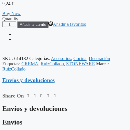
9,24
€
Buy Now
Quantity
PLATO
Añadir a favoritos
Añadir al carrito
LLANO
CREMA
STONEWARE
COCINA
26
X
SKU:
614182
Categorías:
Accesorios
,
Cocina
,
Decoración
26
Etiquetas:
CREMA
,
RuizCollado
,
STONEWARE
Marca:
X
RuizCollado
3
CM
Envíos y devoluciones
cantidad
Share On
Envíos y devoluciones
Envíos