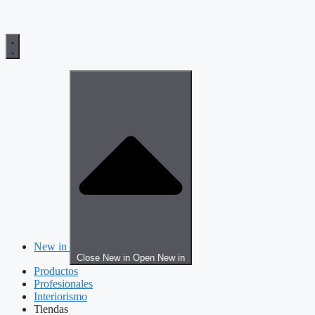
New in
Close New in
Open New in
Productos
Profesionales
Interiorismo
Tiendas