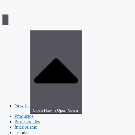
New in
Close New in
Open New in
Productos
Profesionales
Interiorismo
Tiendas