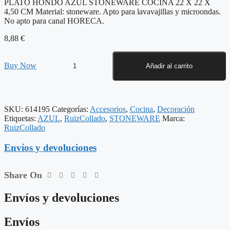
PLATO HONDO AZUL STONEWARE COCINA 22 X 22 X
4,50 CM Material: stoneware. Apto para lavavajillas y microondas.
No apto para canal HORECA.
8,88
€
PLATO
Buy Now
Añadir al carrito
HONDO
AZUL
STONEWARE
COCINA
SKU:
614195
Categorías:
Accesorios
,
Cocina
,
Decoración
22
Etiquetas:
AZUL
,
RuizCollado
,
STONEWARE
Marca:
X
RuizCollado
22
X
Envíos y devoluciones
4,50
CM
cantidad
Share On
Envíos y devoluciones
Envíos