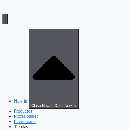
New in
Close New in
Open New in
Productos
Profesionales
Interiorismo
Tiendas