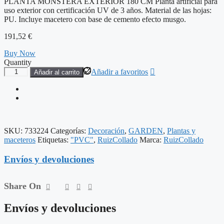
PLANTA MONSTERA EXTERIOR 180 CM Planta artificial para
uso exterior con certificación UV de 3 años. Material de las hojas:
PU. Incluye macetero con base de cemento efecto musgo.
191,52
€
Buy Now
Quantity
PLANTA
Añadir a favoritos
Añadir al carrito
MONSTERA
EXTERIOR
180
CM
cantidad
SKU:
733224
Categorías:
Decoración
,
GARDEN
,
Plantas y
maceteros
Etiquetas:
"PVC"
,
RuizCollado
Marca:
RuizCollado
Envíos y devoluciones
Share On
Envíos y devoluciones