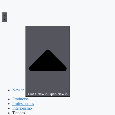
New in
Close New in
Open New in
Productos
Profesionales
Interiorismo
Tiendas