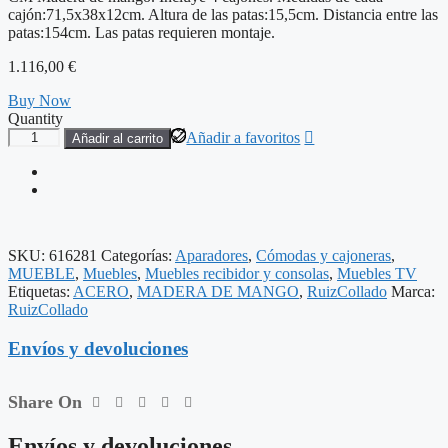
cajón:71,5x38x12cm. Altura de las patas:15,5cm. Distancia entre las
patas:154cm. Las patas requieren montaje.
1.116,00
€
Buy Now
Quantity
MUEBLE
Añadir a favoritos
Añadir al carrito
TV
MADERA
DE
MANGO
SALÓN
160
SKU:
616281
Categorías:
Aparadores
,
Cómodas y cajoneras
,
X
MUEBLE
,
Muebles
,
Muebles recibidor y consolas
,
Muebles TV
45
Etiquetas:
ACERO
,
MADERA DE MANGO
,
RuizCollado
Marca:
X
RuizCollado
46
CM
Envíos y devoluciones
cantidad
Share On
Envíos y devoluciones