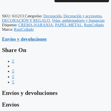
CREMA-
NARANJA
23
SKU:
611213
Categorías:
Decoración
,
Decoración y accesorios
,
X
DECORACIÓN Y REGALO
,
Velas, ambientadores y fragancias
23
Etiquetas:
CREMA-NARANJA
,
PAPEL-METAL
,
RuizCollado
X
Marca:
RuizCollado
28
CM
Envíos y devoluciones
cantidad
Share On
Envíos y devoluciones
Envíos