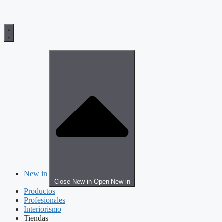
New in
Close New in
Open New in
Productos
Profesionales
Interiorismo
Tiendas