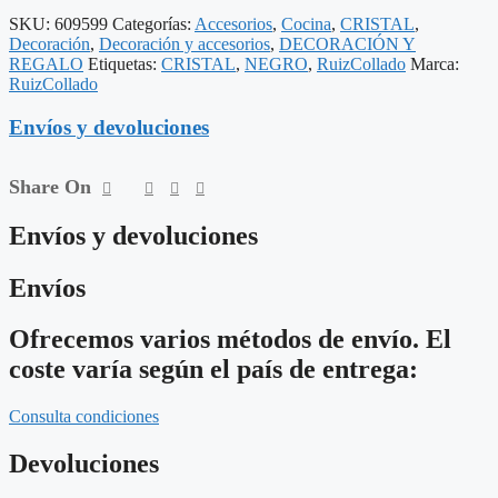
DECORACIÓN
SKU:
609599
Categorías:
Accesorios
,
Cocina
,
CRISTAL
,
30
Decoración
,
Decoración y accesorios
,
DECORACIÓN Y
X
REGALO
Etiquetas:
CRISTAL
,
NEGRO
,
RuizCollado
Marca:
30
RuizCollado
X
6,50
Envíos y devoluciones
CM
cantidad
Share On
Envíos y devoluciones
Envíos
Ofrecemos varios métodos de envío. El
coste varía según el país de entrega:
Consulta condiciones
Devoluciones