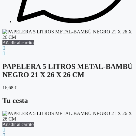
Añadir al carrito
A
PAPELERA 5 LITROS METAL-BAMBÚ
NEGRO 21 X 26 X 26 CM
16,68
€
2
Tu cesta
Añadir al carrito
A