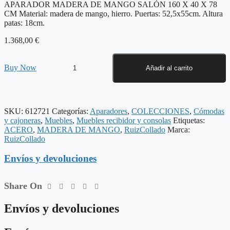
APARADOR MADERA DE MANGO SALÓN 160 X 40 X 78
CM Material: madera de mango, hierro. Puertas: 52,5x55cm. Altura
patas: 18cm.
1.368,00
€
APARADOR
Buy Now
Añadir al carrito
MADERA
DE
MANGO
SALÓN
SKU:
612721
Categorías:
Aparadores
,
COLECCIONES
,
Cómodas
160
y cajoneras
,
Muebles
,
Muebles recibidor y consolas
Etiquetas:
X
ACERO
,
MADERA DE MANGO
,
RuizCollado
Marca:
40
RuizCollado
X
78
Envíos y devoluciones
CM
cantidad
Share On
Envíos y devoluciones