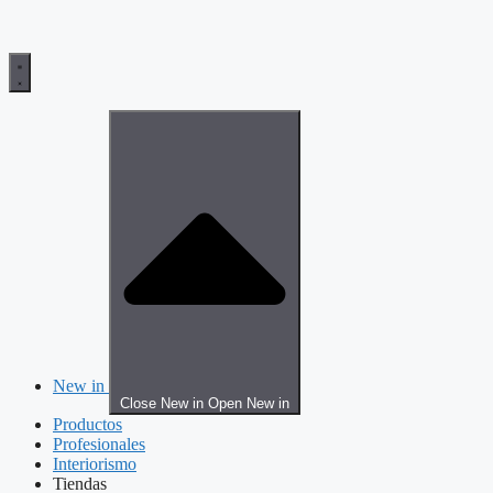
New in
Close New in
Open New in
Productos
Profesionales
Interiorismo
Tiendas