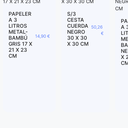
PAPELER
S/3
A 3
CESTA
PA
LITROS
CUERDA
A 
50,26
METAL-
NEGRO
LI
€
14,90
€
BAMBÚ
30 X 30
ME
GRIS 17 X
X 30 CM
B
21 X 23
NE
CM
X 
C