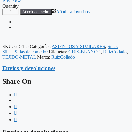
Buy Now
Quantity
SILLA
Añadir a favoritos
Añadir al carrito
JASPEADO
GRIS-
BLANCO
TEJIDO-
METAL
56
SKU:
615415
Categorías:
ASIENTOS Y SIMILARES
,
Sillas
,
X
Sillas
,
Sillas de comedor
Etiquetas:
GRIS-BLANCO
,
RuizCollado
,
56
TEJIDO-METAL
Marca:
RuizCollado
X
78
Envíos y devoluciones
CM
cantidad
Share On