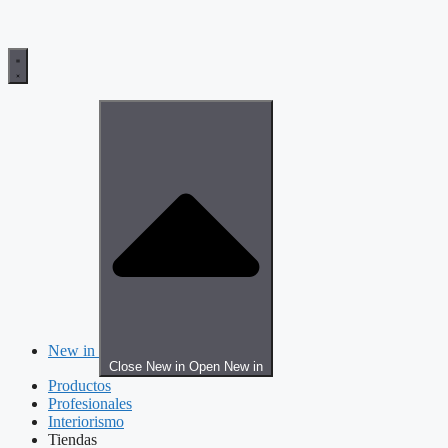
New in
Close New in
Open New in
Productos
Profesionales
Interiorismo
Tiendas