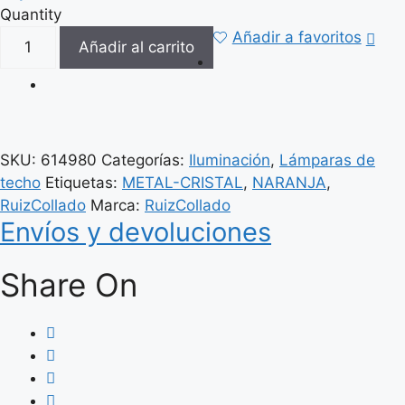
Quantity
LÁMPARA
Añadir a favoritos
Añadir al carrito
TECHO
NARANJA
METAL-
CRISTAL
35
SKU:
614980
Categorías:
Iluminación
,
Lámparas de
X
techo
Etiquetas:
METAL-CRISTAL
,
NARANJA
,
35
RuizCollado
Marca:
RuizCollado
X
Envíos y devoluciones
16
CM
Share On
cantidad