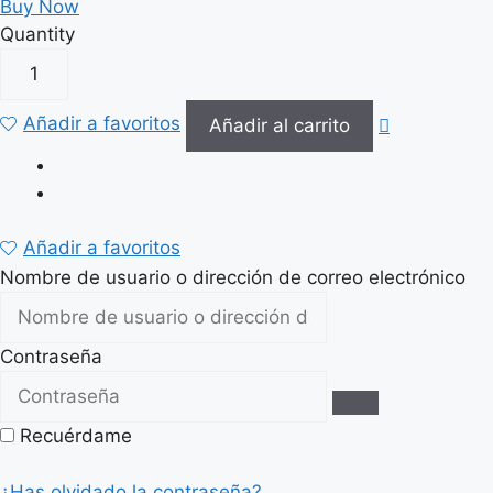
Buy Now
Quantity
LÁMPARA
TECHO
NARANJA
Añadir a favoritos
Añadir al carrito
METAL-
CRISTAL
35
X
Añadir a favoritos
35
Nombre de usuario o dirección de correo electrónico
X
16
CM
Contraseña
cantidad
Recuérdame
¿Has olvidado la contraseña?