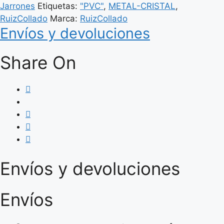
X
Jarrones
Etiquetas:
"PVC"
,
METAL-CRISTAL
,
30
RuizCollado
Marca:
RuizCollado
CM
Envíos y devoluciones
cantidad
Share On
Envíos y devoluciones
Envíos