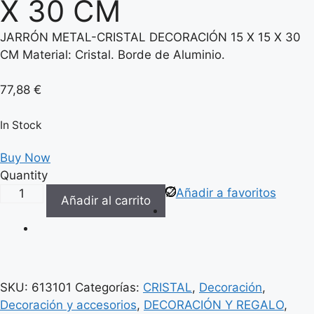
X 30 CM
JARRÓN METAL-CRISTAL DECORACIÓN 15 X 15 X 30
CM Material: Cristal. Borde de Aluminio.
77,88
€
In Stock
Buy Now
Quantity
JARRÓN
Añadir a favoritos
Añadir al carrito
METAL-
CRISTAL
DECORACIÓN
15
X
SKU:
613101
Categorías:
CRISTAL
,
Decoración
,
15
Decoración y accesorios
,
DECORACIÓN Y REGALO
,