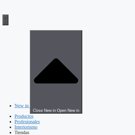
New in
Close New in
Open New in
Productos
Profesionales
Interiorismo
Tiendas