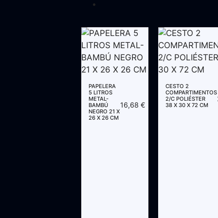
PAPELERA
CESTO 2
5 LITROS
COMPARTIMENTOS
METAL-
2/C POLIÉSTER
16,68
€
BAMBÚ
38 X 30 X 72 CM
NEGRO 21 X
26 X 26 CM