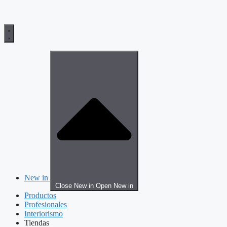
New in
Close New in
Open New in
Productos
Profesionales
Interiorismo
Tiendas