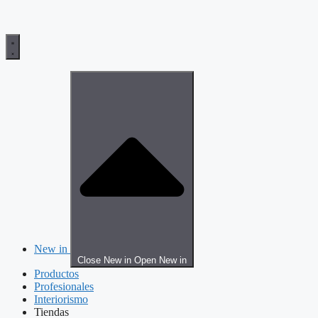
New in
Close New in
Open New in
Productos
Profesionales
Interiorismo
Tiendas