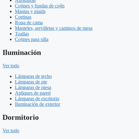
Alfombras
Cojines y fundas de cojín
Mantas y plaids
Cortinas
Ropa de cama
Manteles, servilletas y caminos de mesa
Toallas
Cojines para silla
Iluminación
Ver todo
Lámparas de techo
Lámparas de pie
Lámparas de mesa
Apliques de pared
Lámparas de escritorio
Iluminación de exterior
Dormitorio
Ver todo