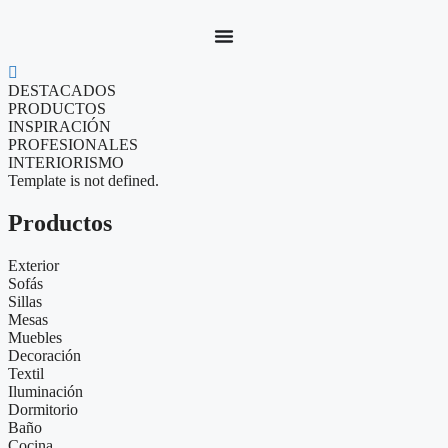
Saltar
al
contenido
DESTACADOS
PRODUCTOS
INSPIRACIÓN
PROFESIONALES
INTERIORISMO
Template is not defined.
Productos
Exterior
Sofás
Sillas
Mesas
Muebles
Decoración
Textil
Iluminación
Dormitorio
Baño
Cocina