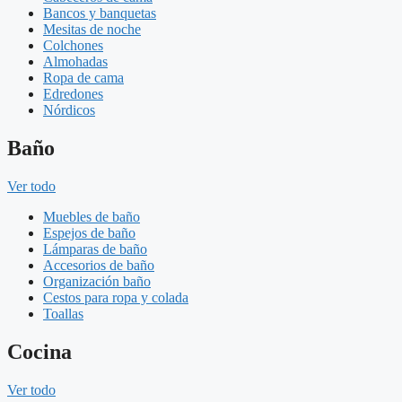
Bancos y banquetas
Mesitas de noche
Colchones
Almohadas
Ropa de cama
Edredones
Nórdicos
Baño
Ver todo
Muebles de baño
Espejos de baño
Lámparas de baño
Accesorios de baño
Organización baño
Cestos para ropa y colada
Toallas
Cocina
Ver todo