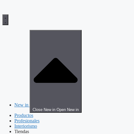
New in
Close New in
Open New in
Productos
Profesionales
Interiorismo
Tiendas