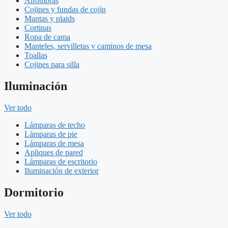
Alfombras
Cojines y fundas de cojín
Mantas y plaids
Cortinas
Ropa de cama
Manteles, servilletas y caminos de mesa
Toallas
Cojines para silla
Iluminación
Ver todo
Lámparas de techo
Lámparas de pie
Lámparas de mesa
Apliques de pared
Lámparas de escritorio
Iluminación de exterior
Dormitorio
Ver todo