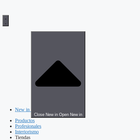
New in
Close New in
Open New in
Productos
Profesionales
Interiorismo
Tiendas