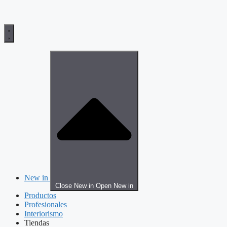
New in
Close New in
Open New in
Productos
Profesionales
Interiorismo
Tiendas