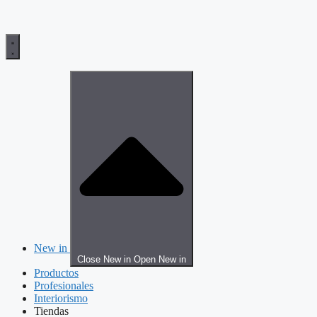
New in
Close New in
Open New in
Productos
Profesionales
Interiorismo
Tiendas