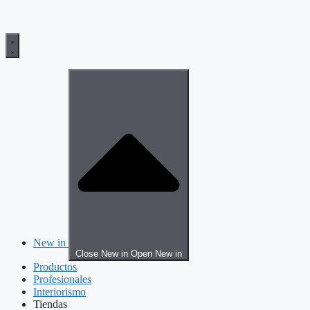
New in
Close New in
Open New in
Productos
Profesionales
Interiorismo
Tiendas