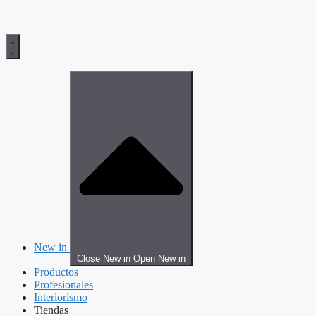
New in
Close New in
Open New in
Productos
Profesionales
Interiorismo
Tiendas